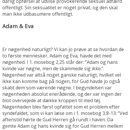
dårlig opførsel at udvise provokerende seksuel adfærd
offentligt. Sin seksualitet er noget privat, og den skal
man ikke udbasumere offentligt.
Adam & Eva
Er nøgenhed naturligt? Vi kan jo prøve at se hvordan de
to første mennesker, Adam og Eva, havde det med
nøgenhed. I 1. mosebog 2,25 står der: “Adam og hans
kvinde var nøgne, men de skammede sig ikke.”.
Nøgenhed var altså noget ganske naturligt, hvilket vel
ikke kan komme bag på nogen, for Gud havde jo også
skabt dem som værende nøgne. I begyndelsen var
nøgenheden absolut enerådende, og der var ingen der
blot overvejede at dække kroppen til med tøj.
Nøgenheden blev først opfattet som et problem efter
syndefaldet, som vi kan læse om i 1. mosebog 3,8-13: “Ved
aftenstid hørte de Gud Herren gå rundt i haven. Da
gemte Adam og hans kvinde sig for Gud Herren mellem