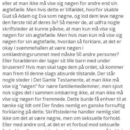
eller at man ikke må vise sig nøgen for andre end sin
ægtefælle. Men hvis dette er tilfældet, hvorfor skabte
Gud så Adam og Eva som nøgne, og lod dem leve nøgne
den første tid af deres liv? Så mener de, at udfra nogle
skriftsteder at kunne påvise, at man kun må vise sig
nøgen for sin ægtefælle. Men hvis man kun må vise sig
nøgen for sin ægtefælle, hvordan så forklare, at det er
okay i svømmehallen at være nøgen i
omklædningsrummet med måske 50 andre personer?
Eller forælderen der tager sit lille barn med under
bruseren? Hvis man skal tage dem på ordet, så kommer
man frem til denne slags absurde tilstande. Der står
nogle steder i Det Gamle Testamente, at man ikke må
vise sig “nøgen” for nære familiemedlemmer, men sjovt
nok siges det i sammen ombæring ikke, at man ikke må
vise sig nøgen for fremmede. Dette burde få enhver til at
tænke sig lidt om! Der findes nemlig en ganske fornuftig
forklaring på dette. Skriftstederne handler nemlig slet
ikke om det at være nøgne, men om seksuelle forhold.
Eller med andre ord, at det er et forbud mod seksuelle