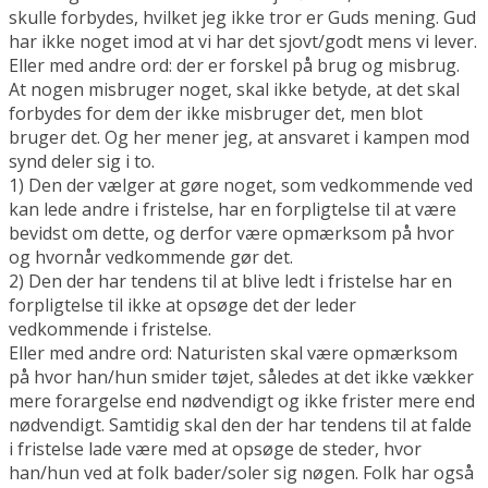
skulle forbydes, hvilket jeg ikke tror er Guds mening. Gud
har ikke noget imod at vi har det sjovt/godt mens vi lever.
Eller med andre ord: der er forskel på brug og misbrug.
At nogen misbruger noget, skal ikke betyde, at det skal
forbydes for dem der ikke misbruger det, men blot
bruger det. Og her mener jeg, at ansvaret i kampen mod
synd deler sig i to.
1) Den der vælger at gøre noget, som vedkommende ved
kan lede andre i fristelse, har en forpligtelse til at være
bevidst om dette, og derfor være opmærksom på hvor
og hvornår vedkommende gør det.
2) Den der har tendens til at blive ledt i fristelse har en
forpligtelse til ikke at opsøge det der leder
vedkommende i fristelse.
Eller med andre ord: Naturisten skal være opmærksom
på hvor han/hun smider tøjet, således at det ikke vækker
mere forargelse end nødvendigt og ikke frister mere end
nødvendigt. Samtidig skal den der har tendens til at falde
i fristelse lade være med at opsøge de steder, hvor
han/hun ved at folk bader/soler sig nøgen. Folk har også