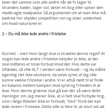
laver det samme som alle andre når de fx tager til
stranden; bader, tager sol, læser en bog eller spiser den
medbragte madpakke. Så argumentet om at man ikke må
bedrive hor skyldes simpelthen ren og skær uvidenhed
om hvad naturisme er.
2 – Du må ikke lede andre i fristelse
Korrekt – men hvor langt skal vi strække denne regel? At
noget kan lede andre i fristelse betyder jo ikke, at der
skal indføres et total-forbud imod det. Hvis dette var
tilfældet, så ville ALT i verden være forbudt – og du måtte
egentlig slet ikke eksistere, da selve synet af dig ville
kunne vække fristelse i andre. Vi er altså nødt til at finde
en balance mellem kampen mod synd og friheden til at
leve. Hvor denne grænse skal gå kan der så være delte
meninger om. Jeg mener ikke, at vi helt skal forbyde ting,
som i følge Bibelen ikke er forbudt, “blot” fordi det kan
lede nogen i fristelse. Dette ville jo føre til, at stort set alt