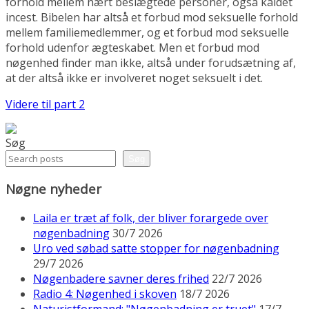
forhold mellem nært beslægtede personer, også kaldet
incest. Bibelen har altså et forbud mod seksuelle forhold
mellem familiemedlemmer, og et forbud mod seksuelle
forhold udenfor ægteskabet. Men et forbud mod
nøgenhed finder man ikke, altså under forudsætning af,
at der altså ikke er involveret noget seksuelt i det.
Videre til part 2
Søg
Søg
Nøgne nyheder
Laila er træt af folk, der bliver forargede over
nøgenbadning
30/7 2026
Uro ved søbad satte stopper for nøgenbadning
29/7 2026
Nøgenbadere savner deres frihed
22/7 2026
Radio 4: Nøgenhed i skoven
18/7 2026
Naturistformand: "Nøgenbadning er truet"
17/7