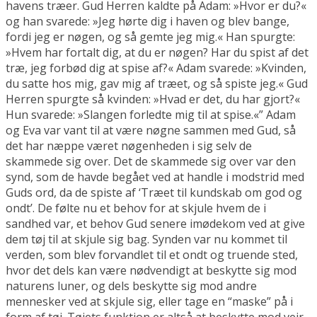
havens træer. Gud Herren kaldte på Adam: »Hvor er du?«
og han svarede: »Jeg hørte dig i haven og blev bange,
fordi jeg er nøgen, og så gemte jeg mig.« Han spurgte:
»Hvem har fortalt dig, at du er nøgen? Har du spist af det
træ, jeg forbød dig at spise af?« Adam svarede: »Kvinden,
du satte hos mig, gav mig af træet, og så spiste jeg.« Gud
Herren spurgte så kvinden: »Hvad er det, du har gjort?«
Hun svarede: »Slangen forledte mig til at spise.«” Adam
og Eva var vant til at være nøgne sammen med Gud, så
det har næppe været nøgenheden i sig selv de
skammede sig over. Det de skammede sig over var den
synd, som de havde begået ved at handle i modstrid med
Guds ord, da de spiste af ‘Træet til kundskab om god og
ondt’. De følte nu et behov for at skjule hvem de i
sandhed var, et behov Gud senere imødekom ved at give
dem tøj til at skjule sig bag. Synden var nu kommet til
verden, som blev forvandlet til et ondt og truende sted,
hvor det dels kan være nødvendigt at beskytte sig mod
naturens luner, og dels beskytte sig mod andre
mennesker ved at skjule sig, eller tage en “maske” på i