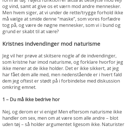
form af tøj. Tøjets funktion er altså at beskytte mod vejr
og vind, samt at give os et værn mod andre mennesker.
Men hvem siger, at vi under de rette/trygge forhold ikke
må vælge at smide denne “maske”, som vores forfædre
tog på, og være de nøgne mennesker, som vi i bund og
grund er skabt til at være?
Kristnes indvendinger mod naturisme
Jeg vil her prøve at skitsere nogle af de indvendinger,
som kristne har imod naturisme, og forklare hvorfor jeg
ikke mener at de ikke holder. Det er ikke sikkert, at jeg
har fået dem alle med, men nedenstående er i hvert fald
dem jeg oftest er stødt på i forbindelse med diskussion
omkring emnet.
1 – Du må ikke bedrive hor
Nej, og derom er vi enige! Men eftersom naturisme ikke
handler om sex, men om at være som alle andre – blot
uden tøj – så holder argumentet ligesom ikke. Naturister